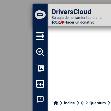
DriversCloud
DriversCloud
Su caja de herramientas diaria
Su caja de herramientas diaria
Hacer un donativo
Hacer un donativo
Detectar todos mis
conductores
Ver mi configuración
Supervisión de mi
ordenador
Análisis de las caídas del
Índice
Q
Quantum
sistema