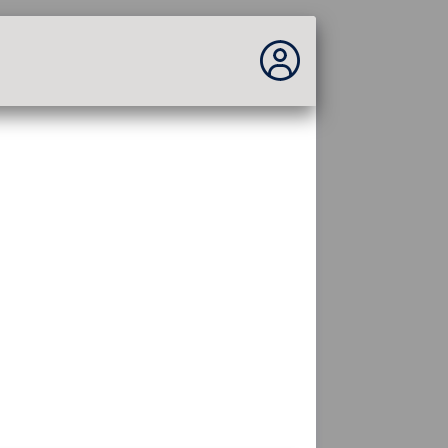
No estás conectado...
Acceder al sitio
Tema:
Idioma :
español
FR
EN
ES
PT
DE
AR
RU