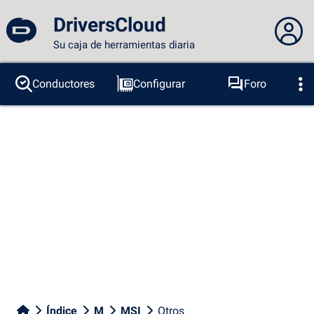
DriversCloud
Su caja de herramientas diaria
No estás conectado...
Conductores
Configurar
Foro
Sondas
BSOD
Herramientas
Acceder al sitio
Tema:
Idioma :
español
FR
EN
ES
PT
DE
AR
RU
Facebook
Twitter
Canal RSS
Índice
M
MSI
Otros