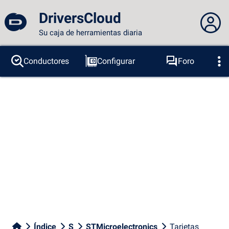
DriversCloud
Su caja de herramientas diaria
No estás conectado...
Conductores
Configurar
Foro
Sondas
BSOD
Herramientas
Acceder al sitio
Tema:
Idioma :
español
FR
EN
ES
PT
DE
AR
RU
Facebook
Twitter
Canal RSS
Índice
S
STMicroelectronics
Tarjetas