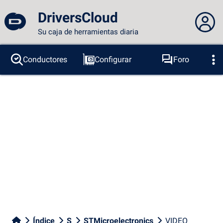
DriversCloud
Su caja de herramientas diaria
No estás conectado...
Conductores
Configurar
Foro
Sondas
BSOD
Herramientas
Acceder al sitio
Tema:
Idioma :
español
FR
EN
ES
PT
DE
AR
RU
Facebook
Twitter
Canal RSS
Índice
S
STMicroelectronics
VIDEO