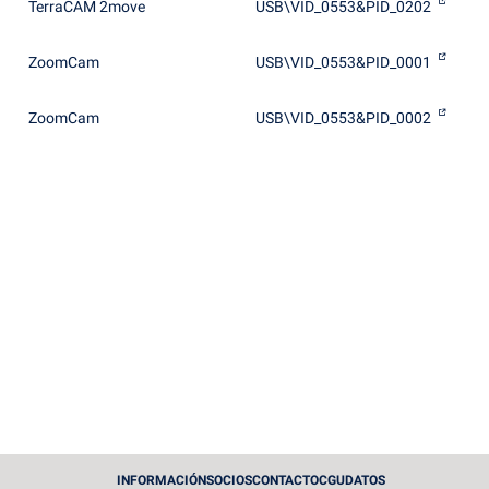
TerraCAM 2move
USB\VID_0553&PID_0202
ZoomCam
USB\VID_0553&PID_0001
ZoomCam
USB\VID_0553&PID_0002
INFORMACIÓN
SOCIOS
CONTACTO
CGU
DATOS