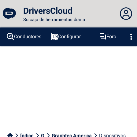
DriversCloud
Su caja de herramientas diaria
No estás conectado...
Conductores
Configurar
Foro
Sondas
BSOD
Herramientas
Acceder al sitio
Tema:
Idioma :
español
FR
EN
ES
PT
DE
AR
RU
Facebook
Twitter
Canal RSS
Índice
G
Graphtec America
Dispositivos