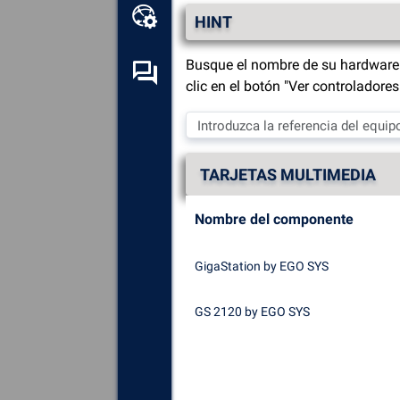
Caja de herramientas en
HINT
línea
Busque el nombre de su hardware 
Foro de autoayuda
clic en el botón "Ver controladore
Explora
todos los
componentes, dispositivos y
software instalados en tu
TARJETAS MULTIMEDIA
ordenador.
Diagnosticar
y reparar todas
Nombre del componente
las causas de los fallos
(pantallas azules).
GigaStation by EGO SYS
Detecte
y descargue los
controladores que falten o
GS 2120 by EGO SYS
estén desactualizados en su
sistema.