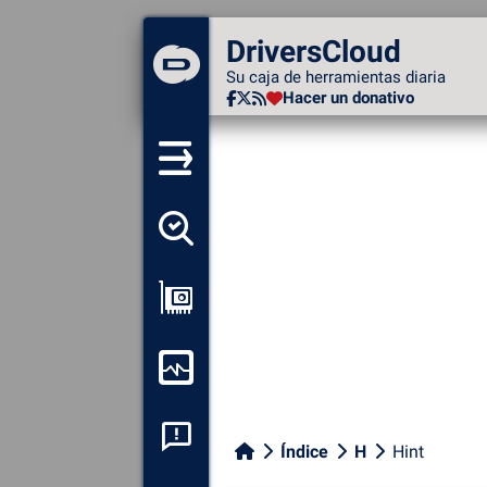
DriversCloud
DriversCloud
Su caja de herramientas diaria
Su caja de herramientas diaria
Hacer un donativo
Hacer un donativo
Detectar todos mis
conductores
Ver mi configuración
Supervisión de mi
ordenador
Análisis de las caídas del
Índice
H
Hint
sistema