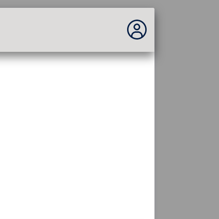
No estás conectado...
Acceder al sitio
Tema:
Idioma :
español
FR
EN
ES
PT
DE
AR
RU