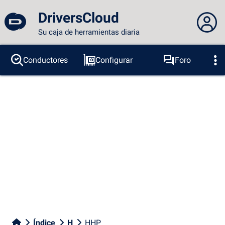
DriversCloud
Su caja de herramientas diaria
No estás conectado...
Conductores
Configurar
Foro
Sondas
BSOD
Herramientas
Acceder al sitio
Tema:
Idioma :
español
FR
EN
ES
PT
DE
AR
RU
Facebook
Twitter
Canal RSS
Índice
H
HHP