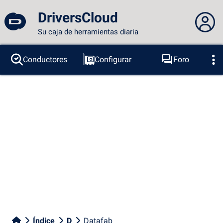
DriversCloud
Su caja de herramientas diaria
No estás conectado...
Conductores
Configurar
Foro
Sondas
BSOD
Herramientas
Acceder al sitio
Tema:
Idioma :
español
FR
EN
ES
PT
DE
AR
RU
Facebook
Twitter
Canal RSS
Índice
D
Datafab