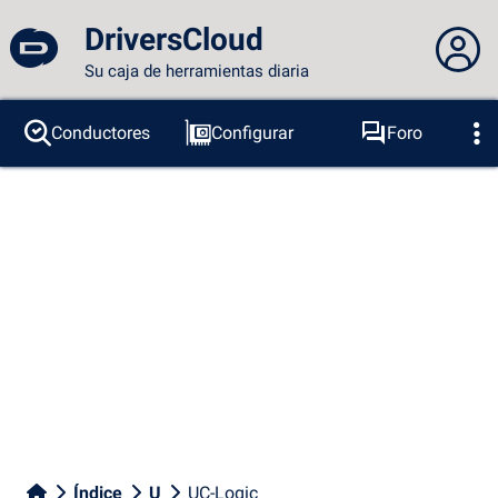
DriversCloud
Su caja de herramientas diaria
No estás conectado...
Conductores
Configurar
Foro
Sondas
BSOD
Herramientas
Acceder al sitio
Tema:
Idioma :
español
FR
EN
ES
PT
DE
AR
RU
Facebook
Twitter
Canal RSS
Índice
U
UC-Logic