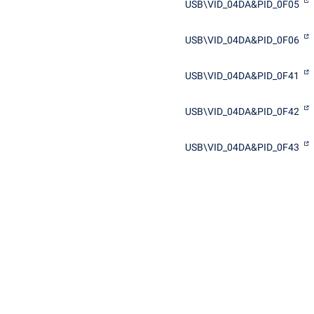
USB\VID_04DA&PID_0F05
USB\VID_04DA&PID_0F06
USB\VID_04DA&PID_0F41
USB\VID_04DA&PID_0F42
USB\VID_04DA&PID_0F43