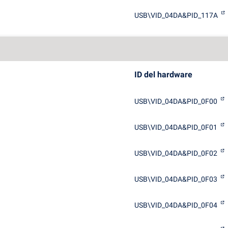
USB\VID_04DA&PID_117A
ID del hardware
USB\VID_04DA&PID_0F00
USB\VID_04DA&PID_0F01
USB\VID_04DA&PID_0F02
USB\VID_04DA&PID_0F03
USB\VID_04DA&PID_0F04