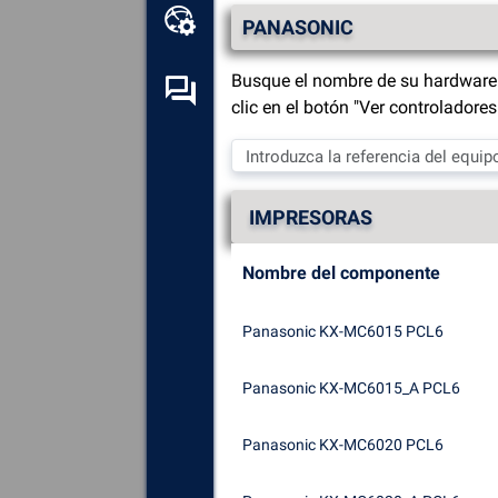
Caja de herramientas en
PANASONIC
línea
Busque el nombre de su hardware 
Foro de autoayuda
clic en el botón "Ver controladore
Explora
todos los
componentes, dispositivos y
software instalados en tu
IMPRESORAS
ordenador.
Diagnosticar
y reparar todas
Nombre del componente
las causas de los fallos
(pantallas azules).
Panasonic KX-MC6015 PCL6
Detecte
y descargue los
controladores que falten o
Panasonic KX-MC6015_A PCL6
estén desactualizados en su
sistema.
Panasonic KX-MC6020 PCL6