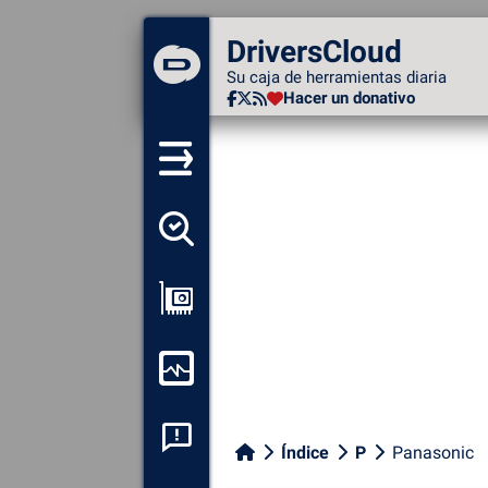
DriversCloud
DriversCloud
Su caja de herramientas diaria
Su caja de herramientas diaria
Hacer un donativo
Hacer un donativo
Detectar todos mis
conductores
Ver mi configuración
Supervisión de mi
ordenador
Análisis de las caídas del
Índice
P
Panasonic
sistema