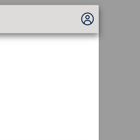
No estás conectado...
Acceder al sitio
Tema:
Idioma :
español
FR
EN
ES
PT
DE
AR
RU