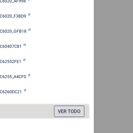
C6020_AF998
C6020_F3BD9
C6020_GFB18
C60407C81
C62552FE1
C6255_A4CF0
C6260DC21
VER TODO