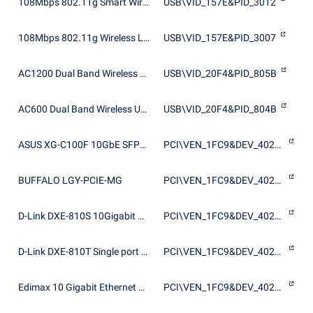
108Mbps 802.11g Smart Wireless USB2.0 Adapter
USB\VID_157E&PID_3012
108Mbps 802.11g Wireless LAN
USB\VID_157E&PID_3007
AC1200 Dual Band Wireless USB Adapter
USB\VID_20F4&PID_805B
AC600 Dual Band Wireless USB Adapter
USB\VID_20F4&PID_804B
ASUS XG-C100F 10GbE SFP+ Ethernet Adapter
PCI\VEN_1FC9&DEV_4022&SUBSYS_87091043
BUFFALO LGY-PCIE-MG
PCI\VEN_1FC9&DEV_4027&SUBSYS_03681154
D-Link DXE-810S 10Gigabit PCI-E Adapter
PCI\VEN_1FC9&DEV_4022&SUBSYS_4D001186
D-Link DXE-810T Single port 10GBASE-T PCI-E Adapter
PCI\VEN_1FC9&DEV_4025&SUBSYS_29001186
Edimax 10 Gigabit Ethernet PCI Express Adapter
PCI\VEN_1FC9&DEV_4027&SUBSYS_81041432