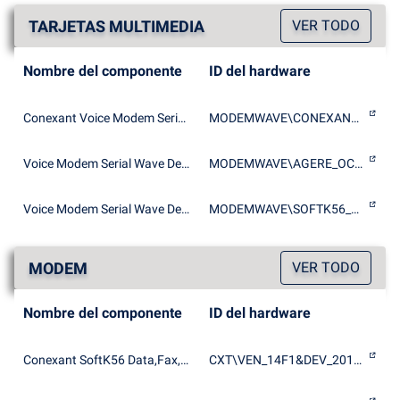
TARJETAS MULTIMEDIA
VER TODO
Nombre del componente
ID del hardware
Conexant Voice Modem Serial Wave Device
MODEMWAVE\CONEXANT_SOFTK56_DATA
Voice Modem Serial Wave Device
MODEMWAVE\AGERE_OCM_SERIAL_MODEM
Voice Modem Serial Wave Device
MODEMWAVE\SOFTK56_DATA_FAX_VOICE_SPEAKERPHONE_CARP
MODEM
VER TODO
Nombre del componente
ID del hardware
Conexant SoftK56 Data,Fax,Speakerphone PCI Modem
CXT\VEN_14F1&DEV_2015&SUBSYS_201514C8