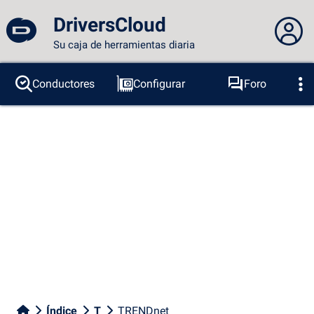
DriversCloud
Su caja de herramientas diaria
No estás conectado...
Conductores
Configurar
Foro
Sondas
BSOD
Herramientas
Acceder al sitio
Tema:
Idioma :
español
FR
EN
ES
PT
DE
AR
RU
Facebook
Twitter
Canal RSS
Índice
T
TRENDnet