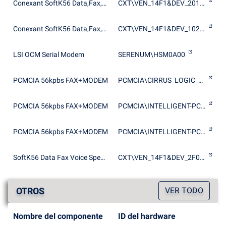
Conexant SoftK56 Data,Fax,Speakerphone PCI Modem
CXT\VEN_14F1&DEV_2015&SUBSYS_211514C8
Conexant SoftK56 Data,Fax,Speakerphone PCI Modem ( Chipset Default )
CXT\VEN_14F1&DEV_1025&SUBSYS_102514F1
LSI OCM Serial Modem
SERENUM\HSM0A00
PCMCIA 56kpbs FAX+MODEM
PCMCIA\CIRRUS_LOGIC_56K__MODEM-CL-MD56XX-23B0
PCMCIA 56kpbs FAX+MODEM
PCMCIA\INTELLIGENT-PCMCIA_FAX+MODEM-E464
PCMCIA 56kpbs FAX+MODEM
PCMCIA\INTELLIGENT-PCMCIA_FAX+MODEM-F259
SoftK56 Data Fax Voice Speakerphone CARP
CXT\VEN_14F1&DEV_2F00&SUBSYS_200414F1
OTROS
VER TODO
Nombre del componente
ID del hardware