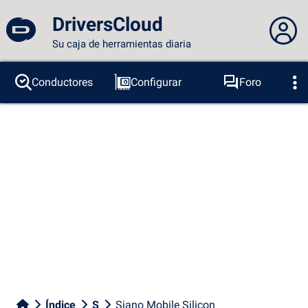
DriversCloud
Su caja de herramientas diaria
No estás conectado...
Conductores
Configurar
Foro
Sondas
BSOD
Herramientas
Acceder al sitio
Tema:
Idioma :
español
FR
EN
ES
PT
DE
AR
RU
Facebook
Twitter
Canal RSS
Índice
S
Siano Mobile Silicon