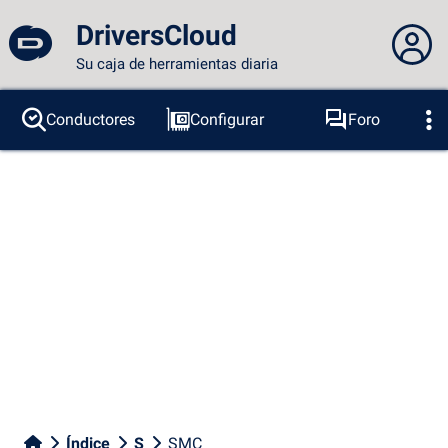
DriversCloud
Su caja de herramientas diaria
No estás conectado...
Conductores
Configurar
Foro
Sondas
BSOD
Herramientas
Acceder al sitio
Tema:
Idioma :
español
FR
EN
ES
PT
DE
AR
RU
Facebook
Twitter
Canal RSS
Índice
S
SMC