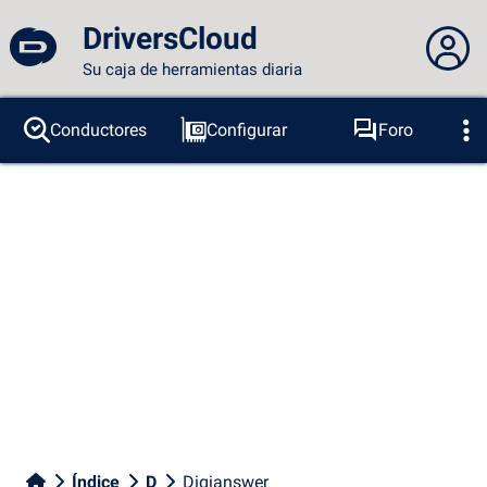
DriversCloud
Su caja de herramientas diaria
No estás conectado...
Conductores
Configurar
Foro
Sondas
BSOD
Herramientas
Acceder al sitio
Tema:
Idioma :
español
FR
EN
ES
PT
DE
AR
RU
Facebook
Twitter
Canal RSS
Índice
D
Digianswer