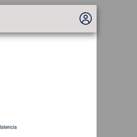
No estás conectado...
Acceder al sitio
Tema:
Idioma :
español
FR
EN
ES
PT
DE
AR
RU
latencia