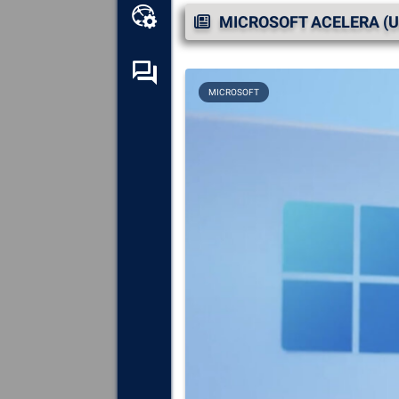
Caja de herramientas en
MICROSOFT ACELERA (U
línea
Foro de autoayuda
MICROSOFT
Explora
todos los
componentes, dispositivos y
software instalados en tu
ordenador.
Diagnosticar
y reparar todas
las causas de los fallos
(pantallas azules).
Detecte
y descargue los
controladores que falten o
estén desactualizados en su
sistema.