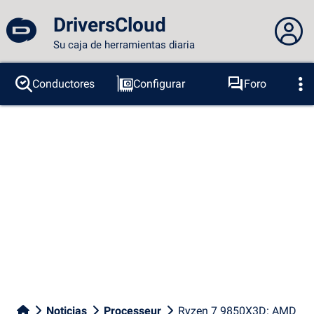
DriversCloud
Su caja de herramientas diaria
No estás conectado...
Conductores
Configurar
Foro
Sondas
BSOD
Herramientas
Acceder al sitio
Tema:
Idioma :
español
FR
EN
ES
PT
DE
AR
RU
Facebook
Twitter
Canal RSS
Noticias
Processeur
Ryzen 7 9850X3D: AMD