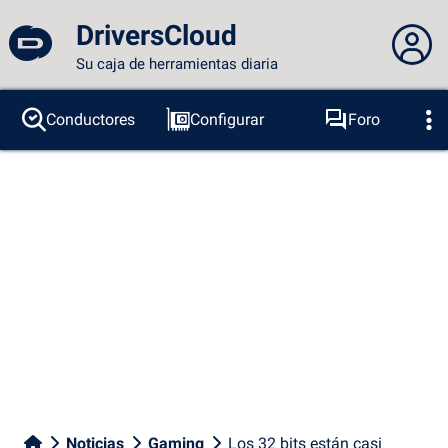
DriversCloud
Su caja de herramientas diaria
No estás conectado...
Conductores
Configurar
Foro
Sondas
BSOD
Herramientas
Acceder al sitio
Tema:
Idioma :
español
FR
EN
ES
PT
DE
AR
RU
Facebook
Twitter
Canal RSS
Noticias
Gaming
Los 32 bits están casi