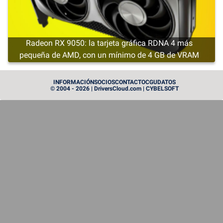
Radeon RX 9050: la tarjeta gráfica RDNA 4 más
pequeña de AMD, con un mínimo de 4 GB de VRAM
CARTE GRAPHIQUE
INFORMACIÓN
SOCIOS
CONTACTO
CGU
DATOS
© 2004 - 2026 | DriversCloud.com | CYBELSOFT
Instinct MI455X: AMD saca la artillería pesada en el
mundo de las GPU