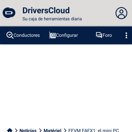
DriversCloud
Su caja de herramientas diaria
No estás conectado...
Conductores
Configurar
Foro
Sondas
BSOD
Herramientas
Acceder al sitio
Tema:
Idioma :
español
FR
EN
ES
PT
DE
AR
RU
Facebook
Twitter
Canal RSS
Noticias
Matériel
FEVM FAEX1: el mini PC