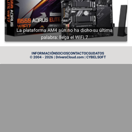
La plataforma AM4 aún no ha dicho su última
palabra: llega el WiFi 7
CARTE GRAPHIQUE
INFORMACIÓN
SOCIOS
CONTACTO
CGU
DATOS
© 2004 - 2026 | DriversCloud.com | CYBELSOFT
Radeon RX 9050: la tarjeta gráfica RDNA 4 más
pequeña de AMD, con un mínimo de 4 GB de VRAM