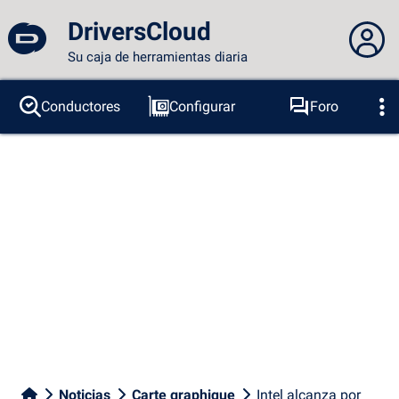
DriversCloud
Su caja de herramientas diaria
No estás conectado...
Conductores
Configurar
Foro
Sondas
BSOD
Herramientas
Acceder al sitio
Tema:
Idioma :
español
FR
EN
ES
PT
DE
AR
RU
Facebook
Twitter
Canal RSS
Noticias
Carte graphique
Intel alcanza por