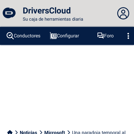
DriversCloud
Su caja de herramientas diaria
No estás conectado...
Conductores
Configurar
Foro
Sondas
BSOD
Herramientas
Acceder al sitio
Tema:
Idioma :
español
FR
EN
ES
PT
DE
AR
RU
Facebook
Twitter
Canal RSS
Noticias
Microsoft
Una paradoja temporal al