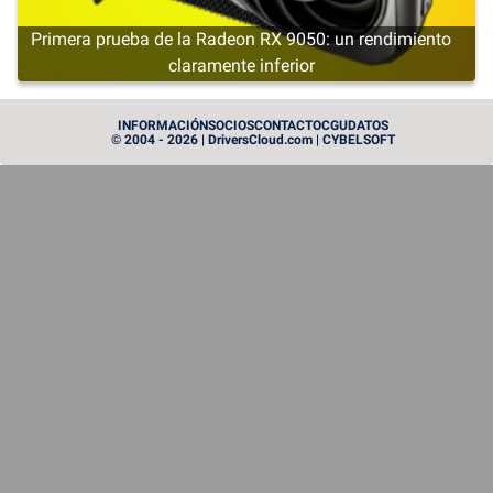
Primera prueba de la Radeon RX 9050: un rendimiento
claramente inferior
CARTE MÈRE
INFORMACIÓN
SOCIOS
CONTACTO
CGU
DATOS
© 2004 - 2026 | DriversCloud.com | CYBELSOFT
La plataforma AM4 aún no ha dicho su última
palabra: llega el WiFi 7
CARTE GRAPHIQUE