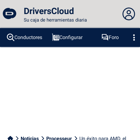
DriversCloud
Su caja de herramientas diaria
No estás conectado...
Conductores
Configurar
Foro
Sondas
BSOD
Herramientas
Acceder al sitio
Tema:
Idioma :
español
FR
EN
ES
PT
DE
AR
RU
Facebook
Twitter
Canal RSS
Noticias
Processeur
Un éxito para AMD, el