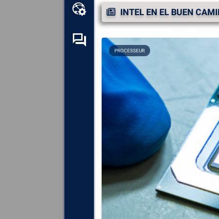
Caja de herramientas en
INTEL EN EL BUEN CAM
línea
Foro de autoayuda
PROCESSEUR
Explora
todos los
componentes, dispositivos y
software instalados en tu
ordenador.
Diagnosticar
y reparar todas
las causas de los fallos
(pantallas azules).
Detecte
y descargue los
controladores que falten o
estén desactualizados en su
sistema.