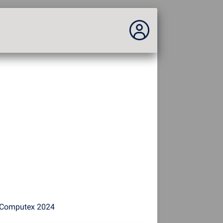
No estás conectado...
Acceder al sitio
Tema:
Idioma :
español
FR
EN
ES
PT
DE
AR
RU
n Computex 2024