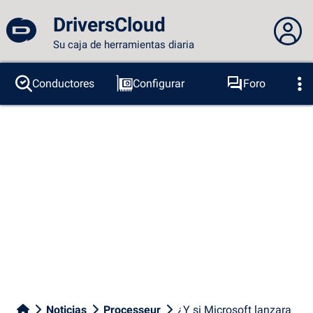
DriversCloud
Su caja de herramientas diaria
No estás conectado...
Conductores
Configurar
Foro
Sondas
BSOD
Herramientas
Acceder al sitio
Tema:
Idioma :
español
FR
EN
ES
PT
DE
AR
RU
Facebook
Twitter
Canal RSS
Noticias
Processeur
¿Y si Microsoft lanzara