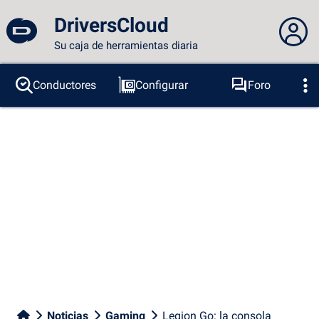
DriversCloud
Su caja de herramientas diaria
No estás conectado...
Conductores
Configurar
Foro
Sondas
BSOD
Herramientas
Acceder al sitio
Tema:
Idioma :
español
FR
EN
ES
PT
DE
AR
RU
Facebook
Twitter
Canal RSS
Noticias
Gaming
Legion Go: la consola