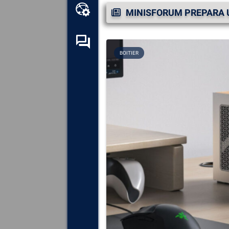
Caja de herramientas en
MINISFORUM PREPARA U
línea
Foro de autoayuda
BOITIER
Explora
todos los
componentes, dispositivos y
software instalados en tu
ordenador.
Diagnosticar
y reparar todas
las causas de los fallos
(pantallas azules).
Detecte
y descargue los
controladores que falten o
estén desactualizados en su
sistema.