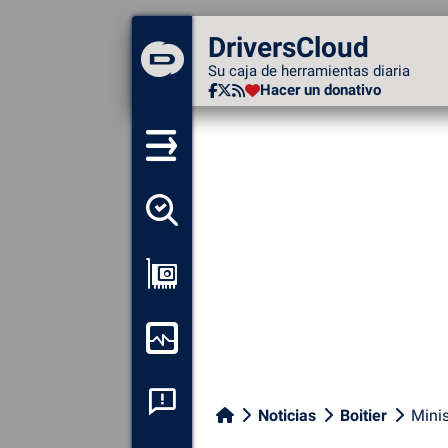
DriversCloud
DriversCloud
Su caja de herramientas diaria
Su caja de herramientas diaria
Hacer un donativo
Hacer un donativo
Detectar todos mis
conductores
Ver mi configuración
Supervisión de mi
ordenador
Análisis de las caídas del
Noticias
Boitier
Minis
sistema