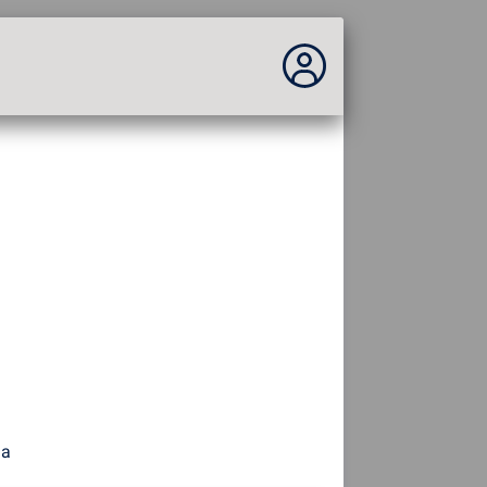
No estás conectado...
Acceder al sitio
Tema:
Idioma :
español
FR
EN
ES
PT
DE
AR
RU
da