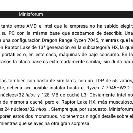
Minisforum
 tanto entre AMD e Intel que la empresa no ha sabido elegir:
e su PC con la misma base que acabamos de describir. Una
n una configuración Dragon Range Ryzen 7045, mientras que la
con Raptor Lake de 13ª generación en la subcategoría HX, la que
 portátiles o, en este caso, máquinas de bajo consumo. En la
asos la placa base es extremadamente similar, ¡sin duda para
as también son bastante similares, con un TDP de 55 vatios,
te, debería ser posible instalar hasta el Ryzen 7 7945HW3D -
 núcleos/32
hilos
y 128 MB de caché L3. Obviamente, Intel no
e de memoria caché, pero el Raptor Lake HX, más musculoso,
us 24 núcleos/32
hilos
... Siempre que, por supuesto, Minisforu
rporen estos dos monstruos. No tenemos ningún detalle sobre el
 mientras que se avecina otra gran sorpresa.