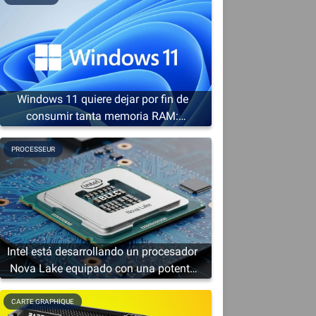
Windows 11 quiere dejar por fin de
consumir tanta memoria RAM:
Microsoft prepara una cura de
adelgazamiento
PROCESSEUR
Intel está desarrollando un procesador
a
Nova Lake equipado con una potente
solución gráfica
CARTE GRAPHIQUE