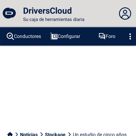
DriversCloud
Su caja de herramientas diaria
No estás conectado...
Conductores
Configurar
Foro
Sondas
BSOD
Herramientas
Acceder al sitio
Tema:
Idioma :
español
FR
EN
ES
PT
DE
AR
RU
Facebook
Twitter
Canal RSS
Noticias
Stockage
Un estudio de cinco años