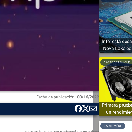
Intel está des
Nova Lake eq
sol
CARTE GRAPHIQUE
Fecha de publicación :
03/16/2022
Primera prueb
un rendimien
CARTE MÈRE
Este artículo es una traducción automática