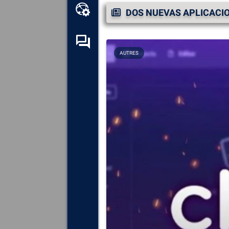
Caja de herramientas en
DOS NUEVAS APLICACIO
línea
Foro de autoayuda
AUTRES
Explora
todos los
componentes, dispositivos y
software instalados en tu
ordenador.
Diagnosticar
y reparar todas
las causas de los fallos
(pantallas azules).
Detecte
y descargue los
controladores que falten o
estén desactualizados en su
sistema.