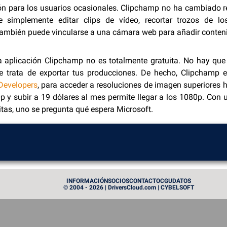
ón para los usuarios ocasionales. Clipchamp no ha cambiado r
te simplemente editar clips de vídeo, recortar trozos de l
también puede vincularse a una cámara web para añadir conteni
 aplicación Clipchamp no es totalmente gratuita. No hay que 
e trata de exportar tus producciones. De hecho, Clipchamp 
Developers
, para acceder a resoluciones de imagen superiores 
0p y subir a 19 dólares al mes permite llegar a los 1080p. Con 
tas, uno se pregunta qué espera Microsoft.
INFORMACIÓN
SOCIOS
CONTACTO
CGU
DATOS
© 2004 - 2026 | DriversCloud.com | CYBELSOFT