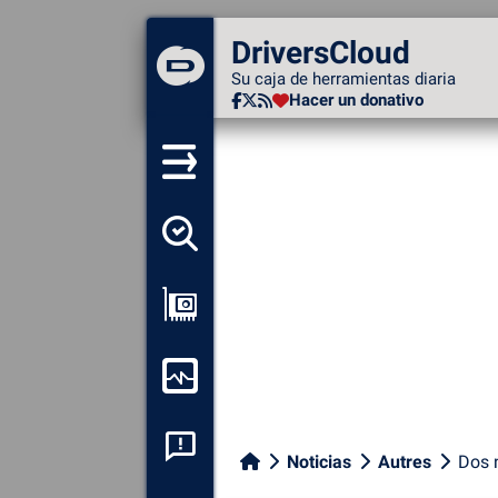
DriversCloud
DriversCloud
Su caja de herramientas diaria
Su caja de herramientas diaria
Hacer un donativo
Hacer un donativo
Detectar todos mis
conductores
Ver mi configuración
Supervisión de mi
ordenador
Análisis de las caídas del
Noticias
Autres
Dos 
sistema