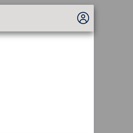
No estás conectado...
Acceder al sitio
Tema:
Idioma :
español
FR
EN
ES
PT
DE
AR
RU