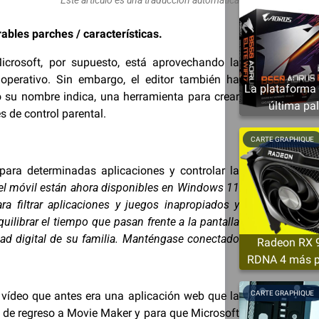
bles parches / características.
crosoft, por supuesto, está aprovechando la
perativo. Sin embargo, el editor también ha
La plataforma
 su nombre indica, una herramienta para crear
última pal
s de control parental.
CARTE GRAPHIQUE
para determinadas aplicaciones y controlar la
en el móvil están ahora disponibles en Windows 11
ra filtrar aplicaciones y juegos inapropiados y
ilibrar el tiempo que pasan frente a la pantalla
dad digital de su familia. Manténgase conectado
Radeon RX 90
RDNA 4 más p
mínimo 
vídeo que antes era una aplicación web que la
CARTE GRAPHIQUE
e regreso a Movie Maker y para que Microsoft