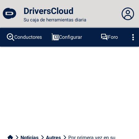
DriversCloud
Su caja de herramientas diaria
No estás conectado...
Conductores
Configurar
Foro
Sondas
BSOD
Herramientas
Acceder al sitio
Tema:
Idioma :
español
FR
EN
ES
PT
DE
AR
RU
Facebook
Twitter
Canal RSS
Noticias
Autres
Por primera vez en su