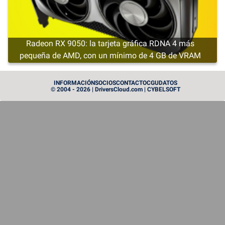
Radeon RX 9050: la tarjeta gráfica RDNA 4 más
pequeña de AMD, con un mínimo de 4 GB de VRAM
CARTE GRAPHIQUE
INFORMACIÓN
SOCIOS
CONTACTO
CGU
DATOS
© 2004 - 2026 | DriversCloud.com | CYBELSOFT
Instinct MI455X: AMD saca la artillería pesada en el
mundo de las GPU