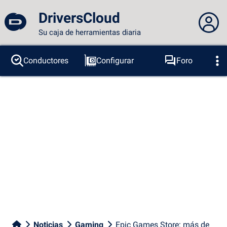
DriversCloud
Su caja de herramientas diaria
No estás conectado...
Conductores
Configurar
Foro
Sondas
BSOD
Herramientas
Acceder al sitio
Tema:
Idioma :
español
FR
EN
ES
PT
DE
AR
RU
Facebook
Twitter
Canal RSS
Noticias
Gaming
Epic Games Store: más de