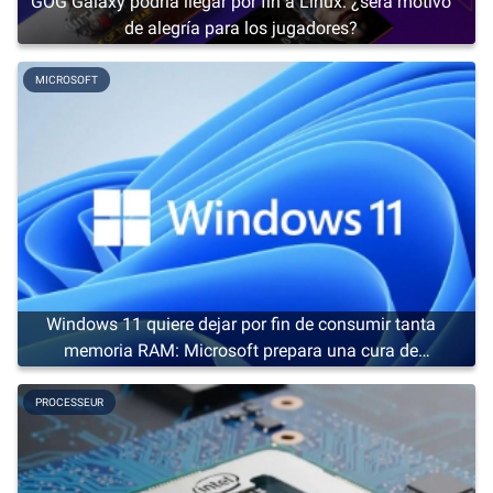
GOG Galaxy podría llegar por fin a Linux: ¿será motivo
de alegría para los jugadores?
MICROSOFT
Windows 11 quiere dejar por fin de consumir tanta
memoria RAM: Microsoft prepara una cura de
adelgazamiento
PROCESSEUR