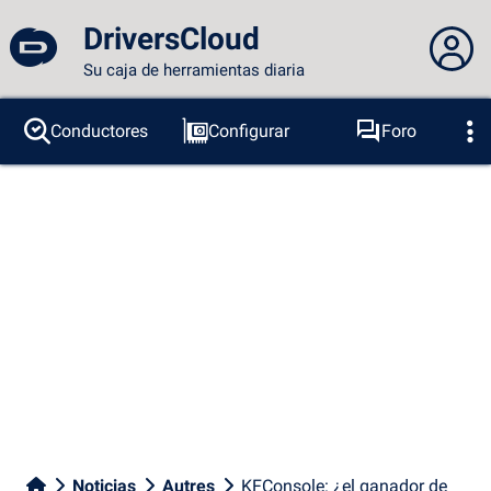
DriversCloud
Su caja de herramientas diaria
No estás conectado...
Conductores
Configurar
Foro
Sondas
BSOD
Herramientas
Acceder al sitio
Tema:
Idioma :
español
FR
EN
ES
PT
DE
AR
RU
Facebook
Twitter
Canal RSS
Noticias
Autres
KFConsole: ¿el ganador de