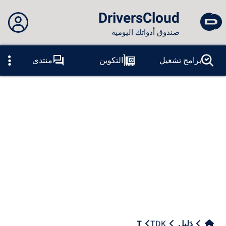
DriversCloud
صندوق أدواتك اليومية
لم تقم بتسجيل الدخول...
برامج تشغيل
التكوين
منتدى
المسابر
الموت الزرقاء
ادوات
الاتصال بالموقع
موضوع:
لسان:
العربية
PT
ES
EN
FR
RU
AR
DE
الفيس بوك
التغريد
آر إس إس
دَلِيل
TDK
T