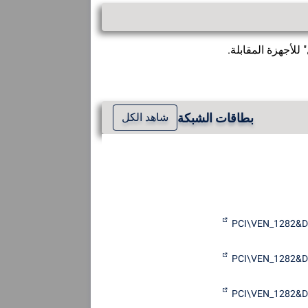
للأجهزة المقابلة.
بطاقات الشبكة
شاهد الكل
PCI\VEN_1282&
PCI\VEN_1282&
PCI\VEN_1282&