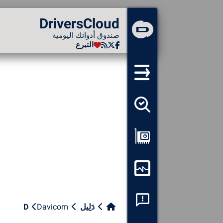
DriversCloud
DriversCloud
صندوق أدواتك اليومية
صندوق أدواتك اليومية
التبرع
التبرع
لم تقم بتسجيل الدخول...
الاتصال بالموقع
موضوع:
لسان:
العربية
اكتشاف جميع برامج التشغيل
PT
ES
EN
FR
الخاصة بي
RU
AR
DE
عرض التكوين الخاص بي
مراقبة جهاز الكمبيوتر الخاص
بي
فحص تعطل النظام
دَلِيل
Davicom
D