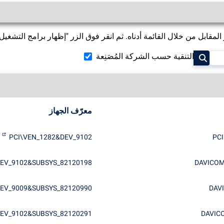
قابل من خلال القائمة أدناه. ثم انقر فوق الزر "إظهار برامج التشغيل" 
التنقية حسب الشركة المُصَنِعة
معرّف الجهاز
PCI\VEN_1282&DEV_9102
DEV_9102&SUBSYS_82120198
DAVICOM 
DEV_9009&SUBSYS_82120990
DAVI
DEV_9102&SUBSYS_82120291
DAVICO