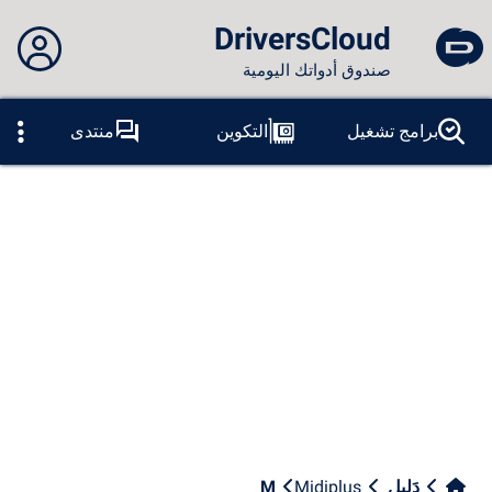
DriversCloud
صندوق أدواتك اليومية
لم تقم بتسجيل الدخول...
برامج تشغيل
التكوين
منتدى
المسابر
الموت الزرقاء
ادوات
الاتصال بالموقع
موضوع:
لسان:
العربية
PT
ES
EN
FR
RU
AR
DE
الفيس بوك
التغريد
آر إس إس
دَلِيل
Midiplus
M