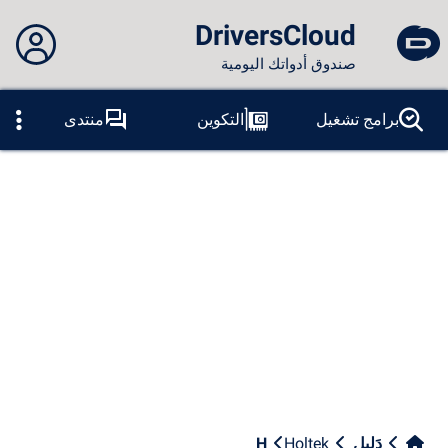
DriversCloud
صندوق أدواتك اليومية
لم تقم بتسجيل الدخول...
برامج تشغيل
التكوين
منتدى
المسابر
الموت الزرقاء
ادوات
الاتصال بالموقع
موضوع:
لسان:
العربية
PT
ES
EN
FR
RU
AR
DE
الفيس بوك
التغريد
آر إس إس
دَلِيل
Holtek
H