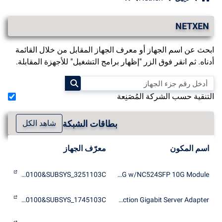
NETXEN
ابحث عن اسم الجهاز أو معرف الجهاز المقابل من خلال القائمة
أدناه. ثم انقر فوق الزر "إظهار برامج التشغيل" للأجهزة المقابلة.
التنقية حسب الشركة المُصَنِعة
بطاقات الشبكة
شاهد الكل
اسم المكون
معرّف الجهاز
PCI\VEN_4040&DEV_0100&SUBSYS_3251103C
HP NC375i 1G w/NC524SFP 10G Module
PCI\VEN_4040&DEV_0100&SUBSYS_1745103C
HP NC375i Integrated Quad Port Multifunction Gigabit Server Adapter