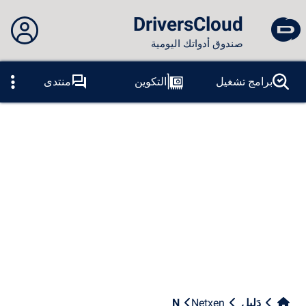
DriversCloud
صندوق أدواتك اليومية
لم تقم بتسجيل الدخول...
برامج تشغيل
التكوين
منتدى
المسابر
الموت الزرقاء
ادوات
الاتصال بالموقع
موضوع:
لسان:
العربية
PT
ES
EN
FR
RU
AR
DE
الفيس بوك
التغريد
آر إس إس
دَلِيل
Netxen
N