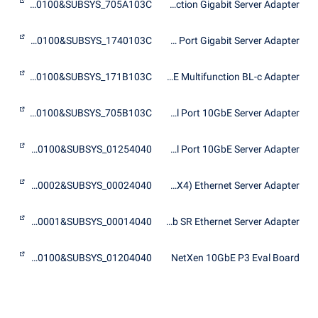
PCI\VEN_4040&DEV_0100&SUBSYS_705A103C
HP NC375i Integrated Quad Port Multifunction Gigabit Server Adapter
PCI\VEN_4040&DEV_0100&SUBSYS_1740103C
HP NC375T PCI Express Quad Port Gigabit Server Adapter
PCI\VEN_4040&DEV_0100&SUBSYS_171B103C
HP NC522m Dual Port 10GbE Multifunction BL-c Adapter
PCI\VEN_4040&DEV_0100&SUBSYS_705B103C
HP NC522SFP Dual Port 10GbE Server Adapter
PCI\VEN_4040&DEV_0100&SUBSYS_01254040
IBM Mezzanine Dual Port 10GbE Server Adapter
PCI\VEN_4040&DEV_0002&SUBSYS_00024040
NetXen 10Gb (CX4) Ethernet Server Adapter
PCI\VEN_4040&DEV_0001&SUBSYS_00014040
NetXen 10Gb SR Ethernet Server Adapter
PCI\VEN_4040&DEV_0100&SUBSYS_01204040
NetXen 10GbE P3 Eval Board