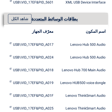
USB\VID_17EF&PID_5601
XML USB Device Interface
بطاقات الوسائط المتعددة
شاهد الكل
اسم المكون
معرّف الجهاز
USB\VID_17EF&PID_A017
Lenovo Hub 500 Audio
USB\VID_17EF&PID_A024
Lenovo Hub 500 Audio
USB\VID_17EF&PID_A018
Lenovo Hub 700 Main Audio
USB\VID_17EF&PID_A019
Lenovo HUB500 voice dongle
USB\VID_17EF&PID_A01F
Lenovo ThinkSmart Audio
USB\VID_17EF&PID_A025
Lenovo ThinkSmart Audio