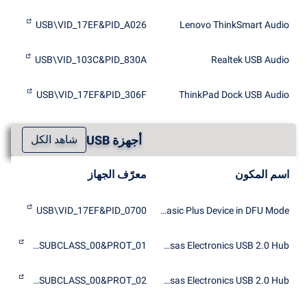
USB\VID_17EF&PID_A026
Lenovo ThinkSmart Audio
USB\VID_103C&PID_830A
Realtek USB Audio
USB\VID_17EF&PID_306F
ThinkPad Dock USB Audio
أجهزة USB
شاهد الكل
اسم المكون
معرّف الجهاز
USB\VID_17EF&PID_0700
Lenovo Basic Plus Device in DFU Mode
NUSB3\CLASS_09&SUBCLASS_00&PROT_01
Renesas Electronics USB 2.0 Hub
NUSB3\CLASS_09&SUBCLASS_00&PROT_02
Renesas Electronics USB 2.0 Hub