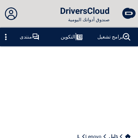
DriversCloud
صندوق أدواتك اليومية
لم تقم بتسجيل الدخول...
برامج تشغيل
التكوين
منتدى
المسابر
الموت الزرقاء
ادوات
الاتصال بالموقع
موضوع:
لسان:
العربية
PT
ES
EN
FR
RU
AR
DE
الفيس بوك
التغريد
آر إس إس
دَلِيل
Lenovo
L