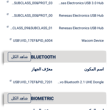
NUSB3\CLASS_09&SUBCLASS_00&PROT_03
Renesas Electronics USB 3.0 Hub
NUSB3\CLASS_09&SUBCLASS_00&PROT_00
Renesas Electronics USB Hub
NUSB3\CLASS_09&SUBCLASS_01
Renesas Electronics USB Hub
USB\VID_17EF&PID_6004
Wacom Device
BLUETOOTH
شاهد الكل
اسم المكون
معرّف الجهاز
USB\VID_17EF&PID_7201
Lenovo Bluetooth 2.1 UHE Dongle
BIOMETRIC
شاهد الكل