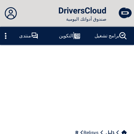
DriversCloud
صندوق أدواتك اليومية
لم تقم بتسجيل الدخول...
برامج تشغيل
التكوين
منتدى
المسابر
الموت الزرقاء
ادوات
الاتصال بالموقع
موضوع:
لسان:
العربية
PT
ES
EN
FR
RU
AR
DE
الفيس بوك
التغريد
آر إس إس
دَلِيل
Relisys
R