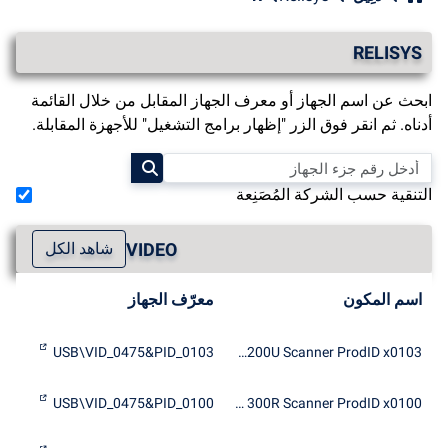
RELISYS
ابحث عن اسم الجهاز أو معرف الجهاز المقابل من خلال القائمة
أدناه. ثم انقر فوق الزر "إظهار برامج التشغيل" للأجهزة المقابلة.
التنقية حسب الشركة المُصَنِعة
VIDEO
شاهد الكل
اسم المكون
معرّف الجهاز
USB\VID_0475&PID_0103
RELISYS Eclipse 1200U Scanner ProdID x0103
USB\VID_0475&PID_0100
RELISYS GenieScan 300R Scanner ProdID x0100