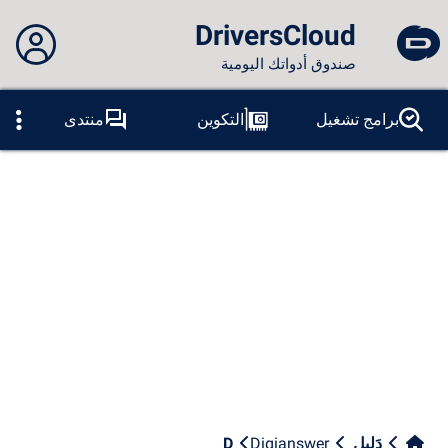
DriversCloud
صندوق أدواتك اليومية
لم تقم بتسجيل الدخول...
برامج تشغيل
التكوين
منتدى
المسابر
الموت الزرقاء
ادوات
الاتصال بالموقع
موضوع:
لسان:
العربية
PT
ES
EN
FR
RU
AR
DE
الفيس بوك
التغريد
آر إس إس
دَلِيل
Digianswer
D