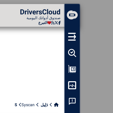
DriversCloud
DriversCloud
صندوق أدواتك اليومية
صندوق أدواتك اليومية
التبرع
التبرع
لم تقم بتسجيل الدخول...
الاتصال بالموقع
موضوع:
لسان:
العربية
اكتشاف جميع برامج التشغيل
PT
ES
EN
FR
الخاصة بي
RU
AR
DE
عرض التكوين الخاص بي
مراقبة جهاز الكمبيوتر الخاص
بي
فحص تعطل النظام
دَلِيل
Syscan
S