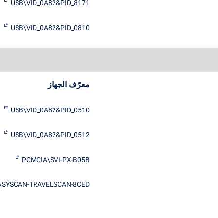
USB\VID_0A82&PID_8171
USB\VID_0A82&PID_0810
معرّف الجهاز
USB\VID_0A82&PID_0510
USB\VID_0A82&PID_0512
PCMCIA\SVI-PX-B05B
\SYSCAN-TRAVELSCAN-8CED