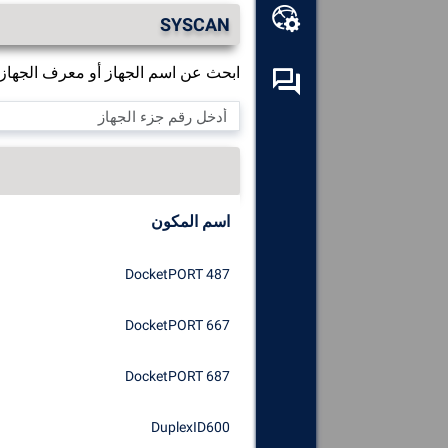
مجموعة أدوات عبر الإنترنت
SYSCAN
ابحث عن اسم الجهاز أو معرف الجهاز الم
منتدى المساعدة المتبادلة
استكشف
جميع المكونات والأجهزة
والبرامج المثبتة على الكمبيوتر.
تشخيص
وإصلاح جميع الأسباب
التي تسبب الأعطال (الشاشات
اسم المكون
الزرقاء).
اكتشف
أي برامج تشغيل مفقودة
DocketPORT 487
أو غير محدثة وقم بتنزيلها على
نظامك.
DocketPORT 667
DocketPORT 687
DuplexID600