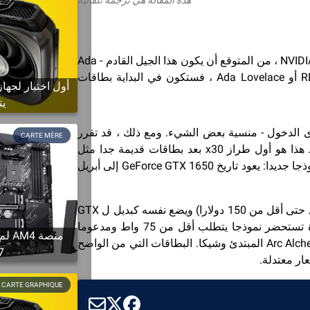
في AMD ، من المتوقع أن يصل الجيل التالي من بطاقات الرسومات - RDNA3 - في خريف عام 2022. في NVIDIA ، من المتوقع أن يكون هذا الجيل القادم - Ada
Lovelace - في وقت مبكر لأن أحدث الشائعات تثير إصدارا محتملا بين يوليو وسبتمبر. سواء كانت RDNA3 أو Ada Lovelace ، فستكون في البداية بطاقات
يت
 الدخول - منسية بعض الشيء. ومع ذلك ، قد تقرر
CARTE MÈRE
NVIDIA وافدا جديدا في هذا المجال مع شائعات قوية للإعلان عن الوصول القادم ل GeForce GTX 1630. هذا هو أول طراز x30 بعد بطاقات قديمة جدا مثل
GT730 و GT1030. حتى بالنسبة لما يسمى ببطاقات GTX ، فقد مر بعض الوقت منذ أن أصدرت NVIDIA نموذجا جديدا: يعود تاريخ GeForce GTX 1650 إلى أبريل
في الوقت الحالي ، هناك ندرة في المعلومات حول GTX 1630 الذي يجب أن يكلف أقل من 190 دولارا (نأمل حتى أقل من 150 دولارا) ويضع نفسه كبديل ل GTX
، والشائعات المحيطة بهذه البطاقة الجديدة تستحضر نموذجا يتطلب أقل من 75 واط ومدعوما
منصة
بذاكرة فيديو GDDR6. يتحدثون في الغالب عن لوحة مصممة لقطع العشب تحت سفح Intel التي أصبح Arc Alchemist المبتدئ وشيكا. البطاقات التي من الواضح
 7
ار معتدلة.
CARTE GRAPHIQUE